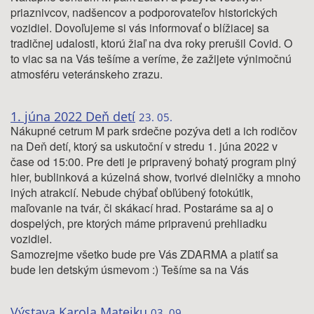
priaznivcov, nadšencov a podporovateľov historických
vozidiel. Dovoľujeme si vás informovať o blížiacej sa
tradičnej udalosti, ktorú žiaľ na dva roky prerušil Covid. O
to viac sa na Vás tešíme a veríme, že zažijete výnimočnú
atmosféru veteránskeho zrazu.
1. júna 2022 Deň detí
23. 05.
Nákupné cetrum M park srdečne pozýva deti a ich rodičov
na Deň detí, ktorý sa uskutoční v stredu 1. júna 2022 v
čase od 15:00. Pre deti je pripravený bohatý program plný
hier, bublinková a kúzelná show, tvorivé dielničky a mnoho
iných atrakcií. Nebude chýbať obľúbený fotokútik,
maľovanie na tvár, či skákací hrad. Postaráme sa aj o
dospelých, pre ktorých máme pripravenú prehliadku
vozidiel.
Samozrejme všetko bude pre Vás ZDARMA a platiť sa
bude len detským úsmevom :) Tešíme sa na Vás
Výstava Karola Matejku
03. 09.