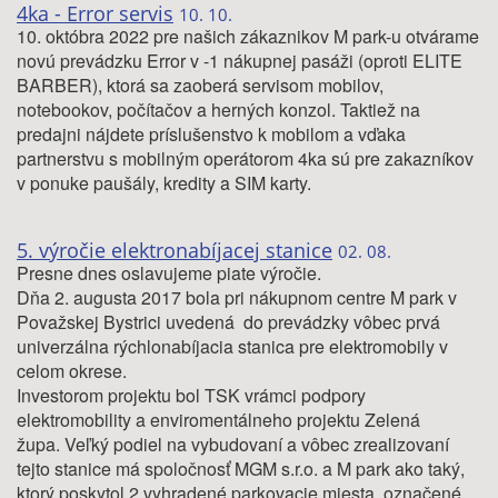
4ka - Error servis
10. 10.
10. októbra 2022 pre našich zákaznikov M park-u otvárame
novú prevádzku Error v -1 nákupnej pasáži (oproti ELITE
BARBER), ktorá sa zaoberá servisom mobilov,
notebookov, počítačov a herných konzol. Taktiež na
predajni nájdete príslušenstvo k mobilom a vďaka
partnerstvu s mobilným operátorom 4ka sú pre zakazníkov
v ponuke paušály, kredity a SIM karty.
5. výročie elektronabíjacej stanice
02. 08.
Presne dnes oslavujeme piate výročie.
Dňa 2. augusta 2017 bola pri nákupnom centre M park v
Považskej Bystrici uvedená do prevádzky vôbec prvá
univerzálna rýchlonabíjacia stanica pre elektromobily v
celom okrese.
Investorom projektu bol TSK vrámci podpory
elektromobility a enviromentálneho projektu Zelená
župa. Veľký podiel na vybudovaní a vôbec zrealizovaní
tejto stanice má spoločnosť MGM s.r.o. a M park ako taký,
ktorý poskytol 2 vyhradené parkovacie miesta, označené