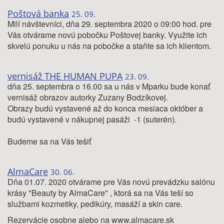
Poštová banka
25. 09.
Milí návštevníci, dňa 29. septembra 2020 o 09:00 hod. pre
Vás otvárame novú pobočku Poštovej banky. Využite ich
skvelú ponuku u nás na pobočke a staňte sa ich klientom.
vernisáž THE HUMAN PUPA
23. 09.
dňa 25. septembra o 16.00 sa u nás v Mparku bude konať
vernisáž obrazov autorky Zuzany Bodzíkovej.
Obrazy budú vystavené až do konca mesiaca október a
budú vystavené v nákupnej pasáži -1 (suterén).
Budeme sa na Vás tešiť
AlmaCare
30. 06.
Dňa 01.07. 2020 otvárame pre Vás novú prevádzku salónu
krásy "Beauty by AlmaCare" , ktorá sa na Vás teší so
službami kozmetiky, pedikúry, masáží a skin care.
Rezervácie osobne alebo na www.almacare.sk