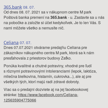
365.bank
08. 07.
Od dnes 08. 07. 2021 sa v nákupnom centre M park
Poštová banka premení na
365.bank
- u. Zastavte sa u nás
na pobočke a založte si účet kedykoľvek. Je to len Vás. S
nami môžete všetko a nemusíte nič.
Celiana
07. 07.
Dnes 07.07.2021 otvárame predajňu Celiana pre
zákazníkov nákupného centra M park, ktorá sa k nám
presťahovala z priestorov budovy Zaťko.
Ponúka kvalitné a chutné potraviny, vhodné pre ľudí
s rôznymi potravinovými intoleranciami (lepok, laktóza,
mliečna bielkovina, histamín, cukrovka...), ale aj pre
všetkých tých, ktorí majú radi zdravé dobroty.
Viac sa o predajni dozviete aj na jej facebookovej
stránke:
https://www.facebook.com/Celiana-
125635904775066