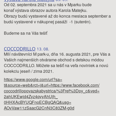
Od 02. septembra 2021 sa u nás v Mparku bude
konať výstava obrazov autora Karola Matejku.
Obrazy budú vystavené až do konca mesiaca september a
budú vystavené v nákupnej pasáži -1 (suterén).
Budeme sa na Vás tešiť
COCCODRILLO
13. 08.
Milí návštevníci M park-u, dňa 16. augusta 2021, pre Vás a
Vašich najmenších otvárame obchod s detskou módou
COCCODRILLO. Môžete sa tešiť na veľa noviniek a novú
kolekciu jeseň / zima 2021.
https://www.google.com/url?sa=
t&source=web&rct=j&url=https:/
/www.facebook.com/
coccodrillopovazskabystrica/%
3Fref%3Dpy_c&ved=
2ahUKEwjd4Zyz4qvyAhUjh_
0HHXAcBYUQFnoECBgQAQ&usg=
AOvVaw11zSaacG2CnN3C83ZM-g0d