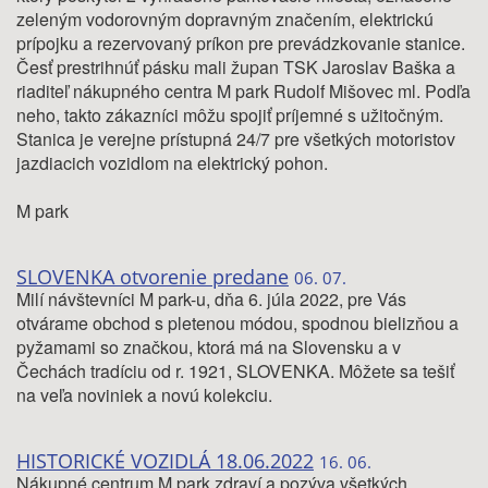
zeleným vodorovným dopravným značením, elektrickú
prípojku a rezervovaný príkon pre prevádzkovanie stanice.
Česť prestrihnúť pásku mali župan TSK Jaroslav Baška a
riaditeľ nákupného centra M park Rudolf Mišovec ml. Podľa
neho, takto zákazníci môžu spojiť príjemné s užitočným.
Stanica je verejne prístupná 24/7 pre všetkých motoristov
jazdiacich vozidlom na elektrický pohon.
M park
SLOVENKA otvorenie predane
06. 07.
Milí návštevníci M park-u, dňa 6. júla 2022, pre Vás
otvárame obchod s pletenou módou, spodnou bielizňou a
pyžamami so značkou, ktorá má na Slovensku a v
Čechách tradíciu od r. 1921, SLOVENKA. Môžete sa tešiť
na veľa noviniek a novú kolekciu.
HISTORICKÉ VOZIDLÁ 18.06.2022
16. 06.
Nákupné centrum M park zdraví a pozýva všetkých