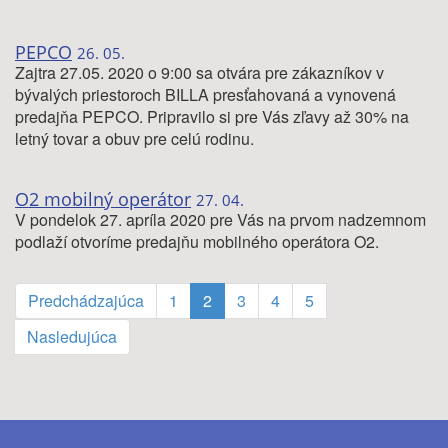
PEPCO
26. 05.
Zajtra 27.05. 2020 o 9:00 sa otvára pre zákazníkov v
bývalých priestoroch BILLA presťahovaná a vynovená
predajňa PEPCO. Pripravilo si pre Vás zľavy až 30% na
letný tovar a obuv pre celú rodinu.
O2 mobilný operátor
27. 04.
V pondelok 27. apríla 2020 pre Vás na prvom nadzemnom
podlaží otvoríme predajňu mobilného operátora O2.
Predchádzajúca
1
2
3
4
5
Nasledujúca